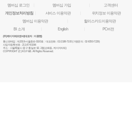
멤버십 로그인
멤버십 가입
고객센터
개인정보처리방침
서비스 이용약관
위치정보 이용약관
멤버십 이용약관
할리스카드이용약관
BI 소개
English
PC버전
(주)케이지에프앤비(대표자 : 이종현)
통신판매업 :
제2019-서울종로-0193호
대표전화 :
02-2188-7100 (가맹문의 : 02-6350-7229)
사업자등록번호 :
211-87-61044
주소 :
서울특별시 중구 통일로 92, 2층(순화동, 케이지타워)
COPYRIGHT (C) KG F&B. All Rights Reserved.