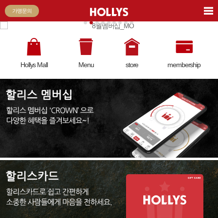
가맹문의
Hollys Mall
Menu
store
membership