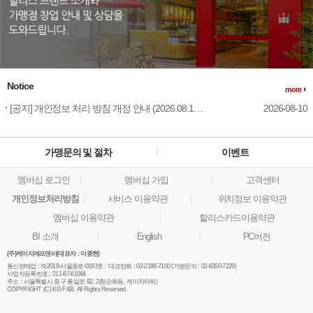
Notice
more
[공지] 개인정보 처리 방침 개정 안내 (2026.08.18 시행)
2026-08-10
가맹문의 및 절차
이벤트
멤버십 로그인
멤버십 가입
고객센터
개인정보처리방침
서비스 이용약관
위치정보 이용약관
멤버십 이용약관
할리스카드이용약관
BI 소개
English
PC버전
(주)케이지에프앤비(대표자 : 이종현)
통신판매업 :
제2019-서울종로-0193호
대표전화 :
02-2188-7100 (가맹문의 : 02-6350-7229)
사업자등록번호 :
211-87-61044
주소 :
서울특별시 중구 통일로 92, 2층(순화동, 케이지타워)
COPYRIGHT (C) KG F&B. All Rights Reserved.