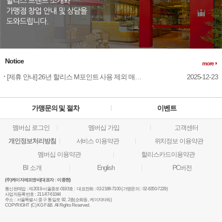
Notice
more
[제휴 안내] 26년 할리스 M포인트 사용 제외 매장 안내
2025-12-23
가맹문의 및 절차
이벤트
멤버십 로그인
멤버십 가입
고객센터
개인정보처리방침
서비스 이용약관
위치정보 이용약관
멤버십 이용약관
할리스카드이용약관
BI 소개
English
PC버전
(주)케이지에프앤비(대표자 : 이종현)
통신판매업 :
제2019-서울종로-0193호
대표전화 :
02-2188-7100 (가맹문의 : 02-6350-7229)
사업자등록번호 :
211-87-61044
주소 :
서울특별시 중구 통일로 92, 2층(순화동, 케이지타워)
COPYRIGHT (C) KG F&B. All Rights Reserved.