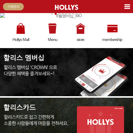
가맹문의
Hollys Mall
Menu
store
membership