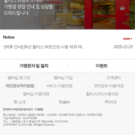
Notice
more
[제휴 안내] 26년 할리스 M포인트 사용 제외 매장 안내
2025-12-23
가맹문의 및 절차
이벤트
멤버십 로그인
멤버십 가입
고객센터
개인정보처리방침
서비스 이용약관
위치정보 이용약관
멤버십 이용약관
할리스카드이용약관
BI 소개
English
PC버전
(주)케이지에프앤비(대표자 : 이종현)
통신판매업 :
제2019-서울종로-0193호
대표전화 :
02-2188-7100 (가맹문의 : 02-6350-7229)
사업자등록번호 :
211-87-61044
주소 :
서울특별시 중구 통일로 92, 2층(순화동, 케이지타워)
COPYRIGHT (C) KG F&B. All Rights Reserved.