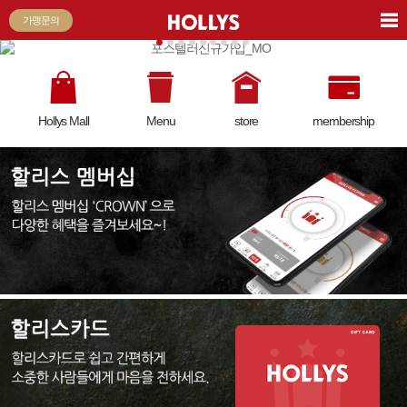
가맹문의
Hollys Mall
Menu
store
membership